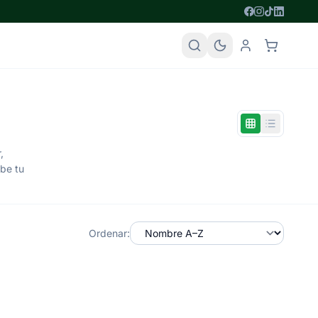
,
ibe tu
Ordenar: