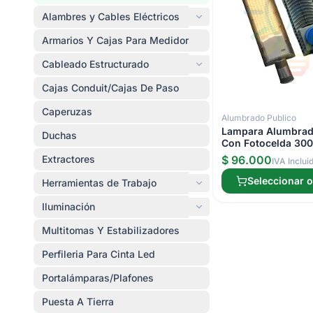
Alambres y Cables Eléctricos
Armarios Y Cajas Para Medidor
Cableado Estructurado
Cajas Conduit/Cajas De Paso
Caperuzas
Alumbrado Publico
Lampara Alumbrad
Duchas
Con Fotocelda 30
Extractores
$ 96.000
IVA Inclui
Seleccionar 
Herramientas de Trabajo
Iluminación
Multitomas Y Estabilizadores
Perfileria Para Cinta Led
Portalámparas/Plafones
Puesta A Tierra