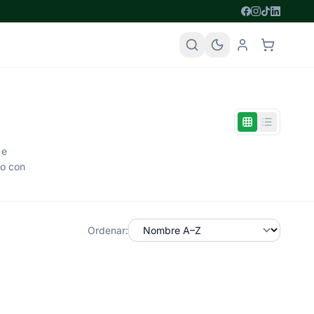
 e
do con
Ordenar: