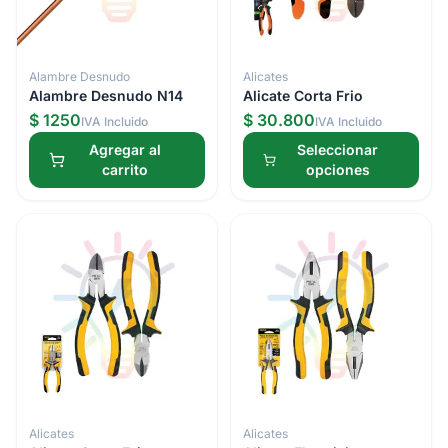
Alambre Desnudo
Alicates
Alambre Desnudo N14
Alicate Corta Frio
$ 1250
$ 30.800
IVA Incluido
IVA Incluido
Agregar al
Seleccionar
carrito
opciones
Alicates
Alicates