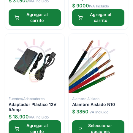
$ 31.500
IVA Incluido
$ 9000
IVA Incluido
Agregar al
Agregar al
carrito
carrito
Fuentes/Adaptadores
Alambre Aislado
Adaptador Plástico 12V
Alambre Aislado N10
5Amp
$ 3850
IVA Incluido
$ 18.900
IVA Incluido
Agregar al
Seleccionar
carrito
opciones