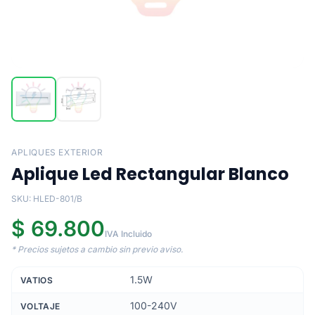
APLIQUES EXTERIOR
Aplique Led Rectangular Blanco
SKU: HLED-801/B
$ 69.800
IVA Incluido
* Precios sujetos a cambio sin previo aviso.
1.5W
VATIOS
100-240V
VOLTAJE