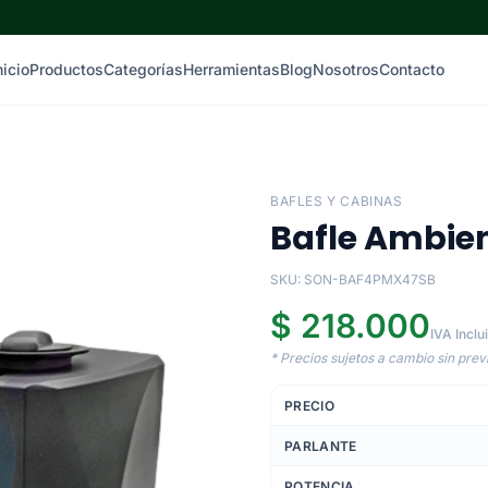
nicio
Productos
Categorías
Herramientas
Blog
Nosotros
Contacto
BAFLES Y CABINAS
Bafle Ambie
SKU: SON-BAF4PMX47SB
$ 218.000
IVA Inclu
* Precios sujetos a cambio sin previ
PRECIO
PARLANTE
POTENCIA