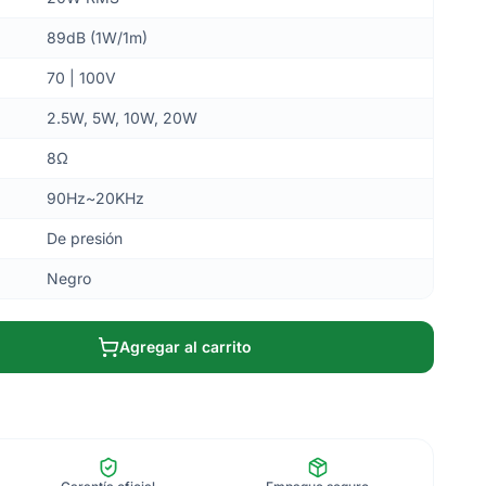
89dB (1W/1m)
70 | 100V
2.5W, 5W, 10W, 20W
8Ω
90Hz~20KHz
De presión
Negro
Agregar al carrito