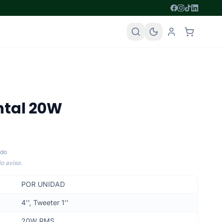
ntal 20W
ido
o aviso.
POR UNIDAD
4'', Tweeter 1''
20W RMS