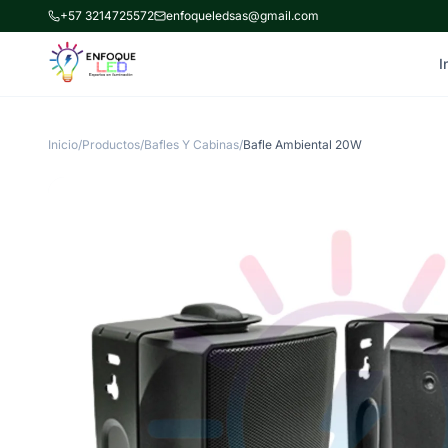
+57 3214725572
enfoqueledsas@gmail.com
I
Inicio
/
Productos
/
Bafles Y Cabinas
/
Bafle Ambiental 20W