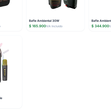
Bafle Ambiental 30W
Bafle Ambien
$ 165.900
$ 344.900
o
IVA Incluido
I
le