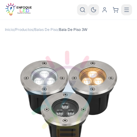
Inicio
/
Productos
/
Balas De Piso
/
Bala De Piso 3W