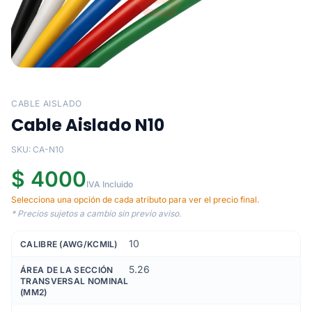
CABLE AISLADO
Cable Aislado N10
SKU: CA-N10
$ 4000
IVA Incluido
Selecciona una opción de cada atributo para ver el precio final.
* Precios sujetos a cambio sin previo aviso.
10
CALIBRE (AWG/KCMIL)
5.26
ÁREA DE LA SECCIÓN
TRANSVERSAL NOMINAL
(MM2)