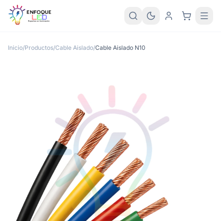
Inicio
/
Productos
/
Cable Aislado
/
Cable Aislado N10