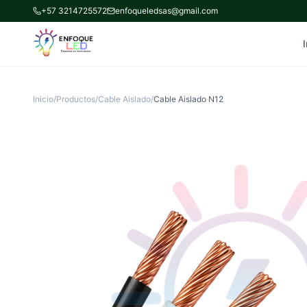
+57 3214725572
enfoqueledsas@gmail.com
I
Inicio
/
Productos
/
Cable Aislado
/
Cable Aislado N12