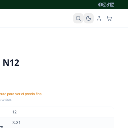
o N12
to para ver el precio final.
o aviso.
12
3.31
2)