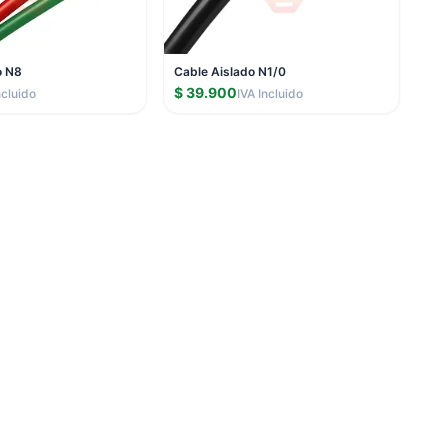
o N8
Cable Aislado N1/0
$ 39.900
ncluido
IVA Incluido