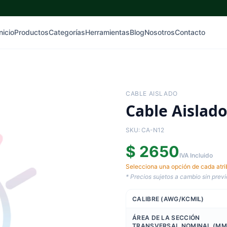
nicio
Productos
Categorías
Herramientas
Blog
Nosotros
Contacto
CABLE AISLADO
Cable Aislad
SKU: CA-N12
$ 2650
IVA Incluido
Selecciona una opción de cada atribu
* Precios sujetos a cambio sin previ
CALIBRE (AWG/KCMIL)
ÁREA DE LA SECCIÓN
TRANSVERSAL NOMINAL (MM