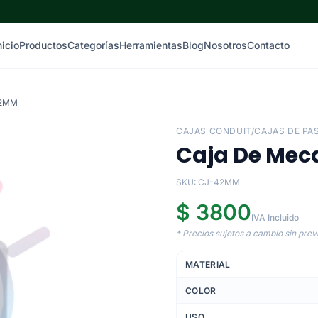
nicio
Productos
Categorías
Herramientas
Blog
Nosotros
Contacto
42MM
CAJAS CONDUIT/CAJAS DE PA
Caja De Me
SKU: CJ-42MM
$ 3800
IVA Incluido
* Precios sujetos a cambio sin previ
MATERIAL
COLOR
USO