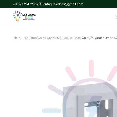
+57 3214725572
enfoqueledsas@gmail.com
I
Inicio
/
Productos
/
Cajas Conduit/Cajas De Paso
/
Caja De Mecanismos 