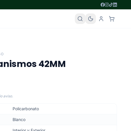
SO
canismos 42MM
o aviso.
Policarbonato
Blanco
Interior y Exterior