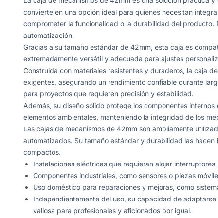
La caja de mecanismos de 42mm es una solución práctica y e
convierte en una opción ideal para quienes necesitan integ
comprometer la funcionalidad o la durabilidad del producto. 
automatización.
Gracias a su tamaño estándar de 42mm, esta caja es compat
extremadamente versátil y adecuada para ajustes personali
Construida con materiales resistentes y duraderos, la caja
exigentes, asegurando un rendimiento confiable durante larg
para proyectos que requieren precisión y estabilidad.
Además, su diseño sólido protege los componentes internos 
elementos ambientales, manteniendo la integridad de los me
Las cajas de mecanismos de 42mm son ampliamente utilizadas
automatizados. Su tamaño estándar y durabilidad las hacen 
compactos.
Instalaciones eléctricas que requieran alojar interruptore
Componentes industriales, como sensores o piezas móvil
Uso doméstico para reparaciones y mejoras, como sistem
Independientemente del uso, su capacidad de adaptarse a
valiosa para profesionales y aficionados por igual.