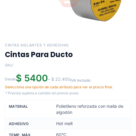
CINTAS AISLANTES Y ADHESIVAS
Cintas Para Ducto
SKU:
$ 5400
– $ 22.400
Desde
IVA Incluido
Selecciona una opción de cada atributo para ver el precio final.
* Precios sujetos a cambio sin previo aviso.
Polietileno reforzada con malla de
MATERIAL
algodón
Hot melt
ADHESIVO
60°C
TEMP. MÁX