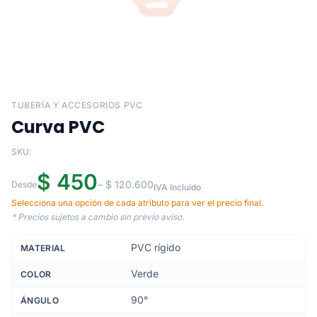
TUBERÍA Y ACCESORIOS PVC
Curva PVC
SKU:
$ 450
– $ 120.600
Desde
IVA Incluido
Selecciona una opción de cada atributo para ver el precio final.
* Precios sujetos a cambio sin previo aviso.
PVC rígido
MATERIAL
Verde
COLOR
90°
ÁNGULO