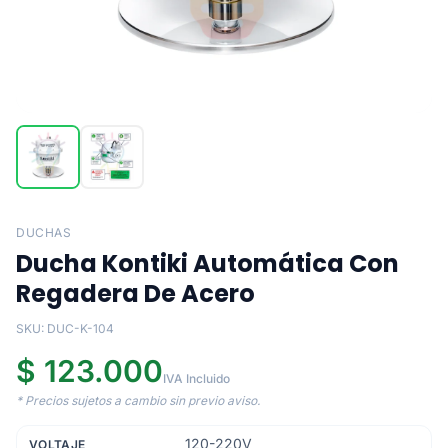
DUCHAS
Ducha Kontiki Automática Con
Regadera De Acero
SKU: DUC-K-104
$ 123.000
IVA Incluido
* Precios sujetos a cambio sin previo aviso.
120-220V
VOLTAJE