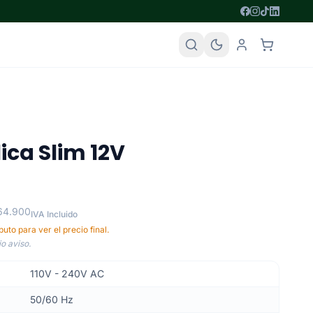
ica Slim 12V
 64.900
IVA Incluido
uto para ver el precio final.
o aviso.
110V - 240V AC
50/60 Hz