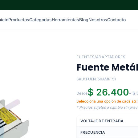
nicio
Productos
Categorías
Herramientas
Blog
Nosotros
Contacto
FUENTES/ADAPTADORES
Fuente Metál
SKU: FUEN-50AMP-51
$ 26.400
– $
Desde
Selecciona una opción de cada atrib
* Precios sujetos a cambio sin previ
VOLTAJE DE ENTRADA
FRECUENCIA