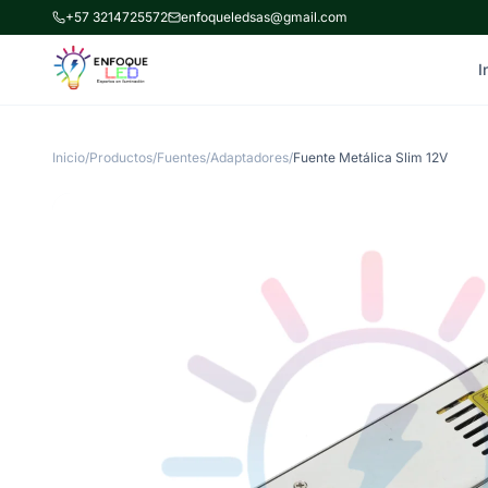
+57 3214725572
enfoqueledsas@gmail.com
I
Inicio
/
Productos
/
Fuentes/Adaptadores
/
Fuente Metálica Slim 12V