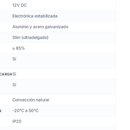
12V DC
Electrónica estabilizada
Aluminio y acero galvanizado
Slim (ultradelgado)
≥ 85%
Sí
Sí
ECARGA
Sí
Convección natural
-20°C a 50°C
N
IP20