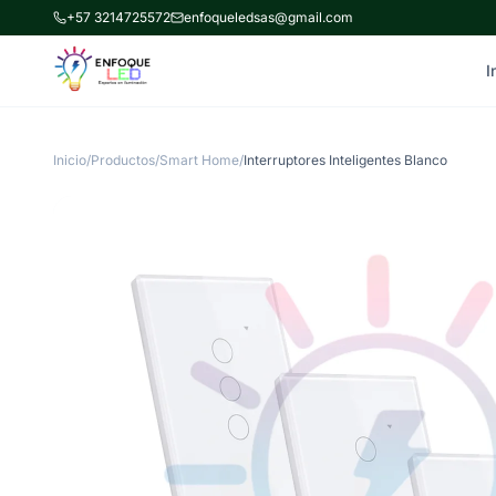
+57 3214725572
enfoqueledsas@gmail.com
I
Inicio
/
Productos
/
Smart Home
/
Interruptores Inteligentes Blanco