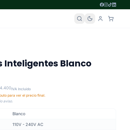
s Inteligentes Blanco
74.400
IVA Incluido
uto para ver el precio final.
o aviso.
Blanco
110V - 240V AC