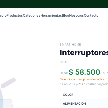
nicio
Productos
Categorías
Herramientas
Blog
Nosotros
Contacto
SMART HOME
Interruptore
SKU:
$ 58.500
– $ 
Desde
Selecciona una opción de cada atrib
* Precios sujetos a cambio sin previ
COLOR
ALIMENTACIÓN