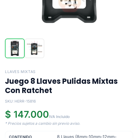
LLAVES MIXTAS
Juego 8 Llaves Pulidas Mixtas
Con Ratchet
SKU: HERR-15816
$ 147.000
IVA Incluido
* Precios sujetos a cambio sin previo aviso.
8 Llaves (8mm-10mm-12mm-
CONTENIDO