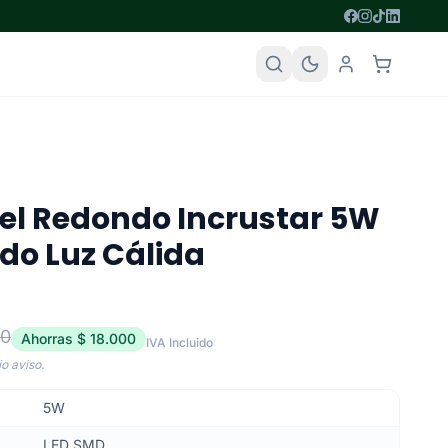
el Redondo Incrustar 5W
do Luz Cálida
00
Ahorras $ 18.000
IVA Incluido
o aviso.
5W
LED SMD