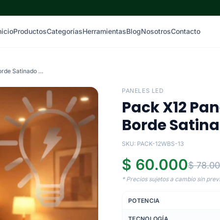
nicio
Productos
Categorías
Herramientas
Blog
Nosotros
Contacto
Pack X12 Panel Redondo Incrustar 5W Borde Satinado Luz Cálida
PANELES LED
Pack X12 Pan
Borde Satina
SKU: PACK-12WBS-13
$ 60.000
$ 78.0
* Precios sujetos a cambio sin previ
POTENCIA
TECNOLOGÍA