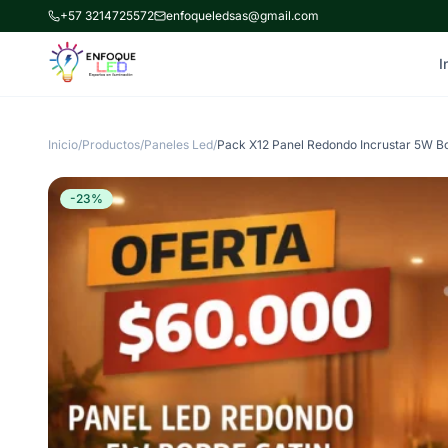
+57 3214725572
enfoqueledsas@gmail.com
I
Inicio
/
Productos
/
Paneles Led
/
-23%