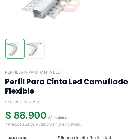
PERFILERIA PARA CINTA LED
Perfil Para Cinta Led Camuflado
Flexible
SKU: PER-INC3M-1
$ 88.900
IVA Incluido
* Precios sujetos a cambio sin previo aviso.
Silicona de alta flexibilidad
MATERIAL