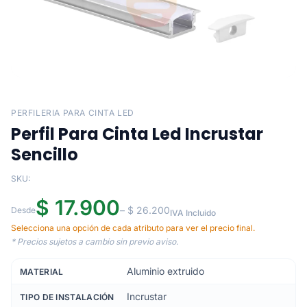
PERFILERIA PARA CINTA LED
Perfil Para Cinta Led Incrustar
Sencillo
SKU:
$ 17.900
– $ 26.200
Desde
IVA Incluido
Selecciona una opción de cada atributo para ver el precio final.
* Precios sujetos a cambio sin previo aviso.
Aluminio extruido
MATERIAL
Incrustar
TIPO DE INSTALACIÓN