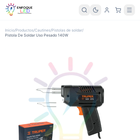
Inicio
/
Productos
/
Cautines/Pistolas de soldar
/
Pistola De Soldar Uso Pesado 140W