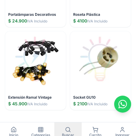
Portalámparas Decorativos
Roseta Plástica
$ 24.900
$ 4100
IVA Incluido
IVA Incluido
Extensión Ramal Vintage
Socket GU10
$ 45.900
$ 2100
IVA Incluido
IVA Incluido
Inicio
Categorías
Buscar
Carrito
Ingresar