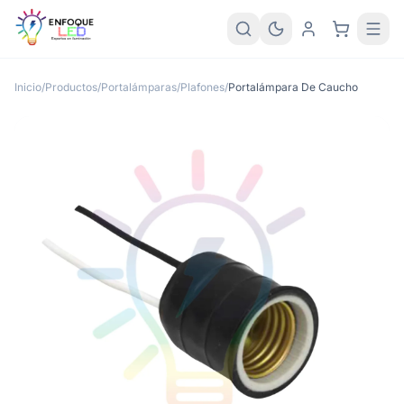
Inicio
/
Productos
/
Portalámparas/Plafones
/
Portalámpara De Caucho