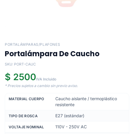
PORTALÁMPARAS/PLAFONES
Portalámpara De Caucho
SKU: PORT-CAUC
$ 2500
IVA Incluido
* Precios sujetos a cambio sin previo aviso.
Caucho aislante / termoplástico
MATERIAL CUERPO
resistente
E27 (estándar)
TIPO DE ROSCA
110V - 250V AC
VOLTAJE NOMINAL