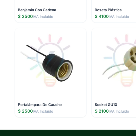
Benjamin Con Cadena
Roseta Plástica
$ 2500
$ 4100
IVA Incluido
IVA Incluido
Portalámpara De Caucho
Socket GU10
$ 2500
$ 2100
IVA Incluido
IVA Incluido