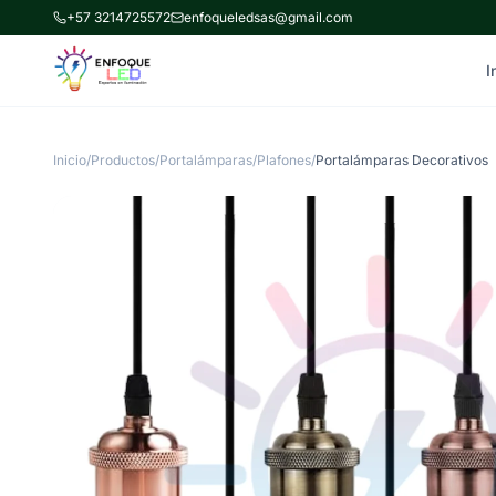
+57 3214725572
enfoqueledsas@gmail.com
I
Inicio
/
Productos
/
Portalámparas/Plafones
/
Portalámparas Decorativos