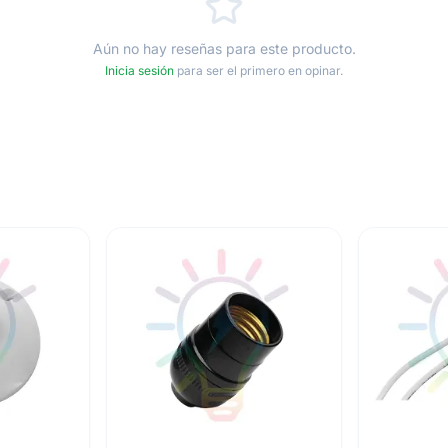
Aún no hay reseñas para este producto.
Inicia sesión
para ser el primero en opinar.