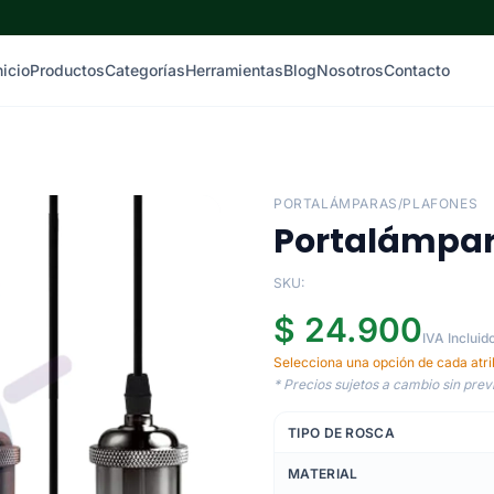
nicio
Productos
Categorías
Herramientas
Blog
Nosotros
Contacto
PORTALÁMPARAS/PLAFONES
Portalámpar
SKU:
$ 24.900
IVA Incluid
Selecciona una opción de cada atrib
* Precios sujetos a cambio sin previ
TIPO DE ROSCA
MATERIAL