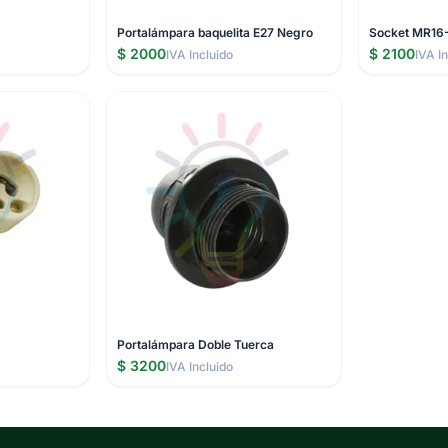
Portalámpara baquelita E27 Negro
Socket MR16-
$ 2000
$ 2100
IVA Incluido
IVA I
Portalámpara Doble Tuerca
$ 3200
IVA Incluido