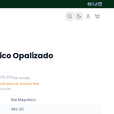
ico Opalizado
 106.300
IVA Incluido
uto para ver el precio final.
o aviso.
Riel Magnético
48V DC