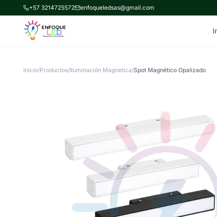
+57 3214725572
enfoqueledsas@gmail.com
I
Inicio
/
Productos
/
Iluminación Magnetica
/
Spot Magnético Opalizado