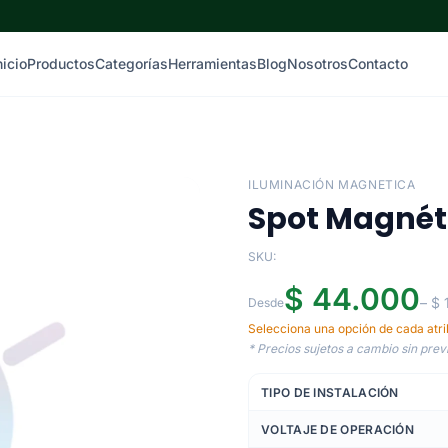
nicio
Productos
Categorías
Herramientas
Blog
Nosotros
Contacto
ILUMINACIÓN MAGNETICA
Spot Magnét
SKU:
$ 44.000
– $
Desde
Selecciona una opción de cada atrib
* Precios sujetos a cambio sin previ
TIPO DE INSTALACIÓN
VOLTAJE DE OPERACIÓN