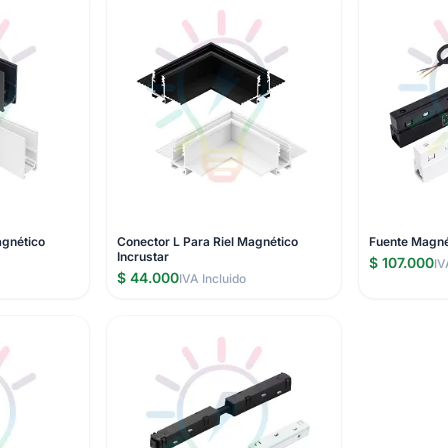
agnético
Conector L Para Riel Magnético
Fuente Magné
Incrustar
$ 107.000
IV
$ 44.000
IVA Incluido