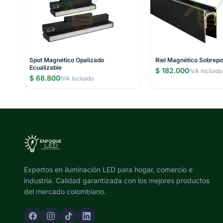
Spot Magnético Opalizado
Riel Magnético Sobrep
Ecualizable
$ 182.000
IVA Incluido
$ 68.800
IVA Incluido
Expertos en iluminación LED para hogar, comercio e
industria. Calidad garantizada con los mejores productos
del mercado colombiano.