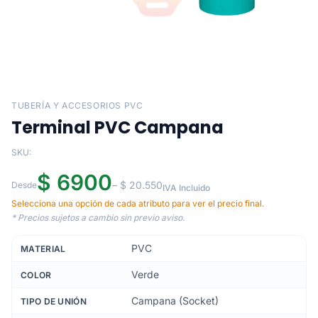
TUBERÍA Y ACCESORIOS PVC
Terminal PVC Campana
SKU:
$ 6900
– $ 20.550
Desde
IVA Incluido
Selecciona una opción de cada atributo para ver el precio final.
* Precios sujetos a cambio sin previo aviso.
PVC
MATERIAL
Verde
COLOR
Campana (Socket)
TIPO DE UNIÓN