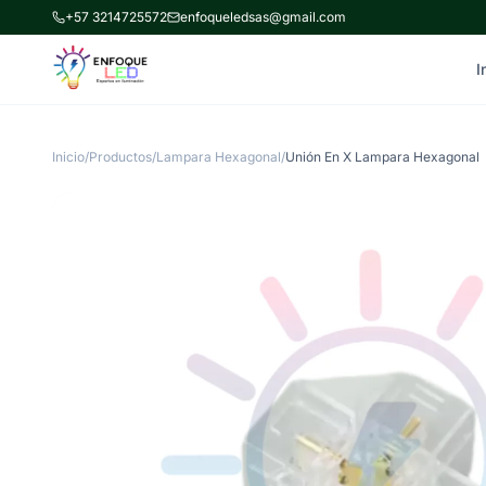
+57 3214725572
enfoqueledsas@gmail.com
I
Inicio
/
Productos
/
Lampara Hexagonal
/
Unión En X Lampara Hexagonal