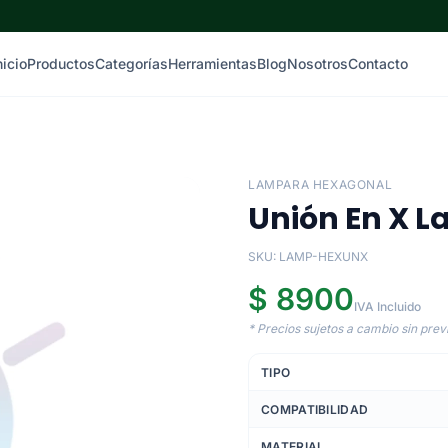
nicio
Productos
Categorías
Herramientas
Blog
Nosotros
Contacto
LAMPARA HEXAGONAL
Unión En X 
SKU: LAMP-HEXUNX
$ 8900
IVA Incluido
* Precios sujetos a cambio sin previ
TIPO
COMPATIBILIDAD
MATERIAL