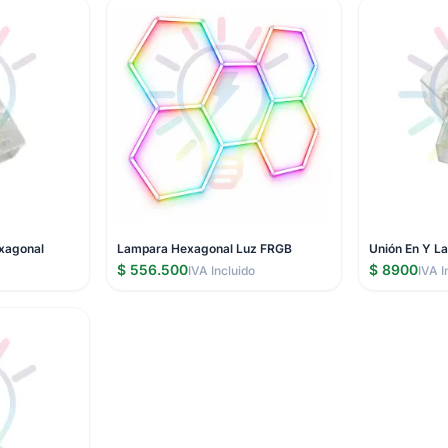
xagonal
Lampara Hexagonal Luz FRGB
Unión En Y L
$ 556.500
$ 8900
IVA Incluido
IVA I