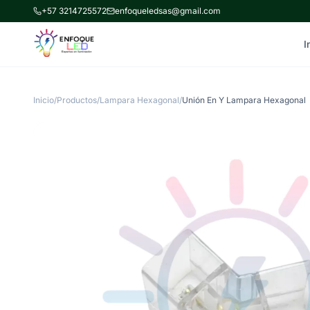
+57 3214725572
enfoqueledsas@gmail.com
I
Inicio
/
Productos
/
Lampara Hexagonal
/
Unión En Y Lampara Hexagonal