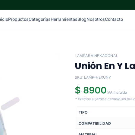
nicio
Productos
Categorías
Herramientas
Blog
Nosotros
Contacto
LAMPARA HEXAGONAL
Unión En Y 
SKU: LAMP-HEXUNY
$ 8900
IVA Incluido
* Precios sujetos a cambio sin previ
TIPO
COMPATIBILIDAD
MATERIAL