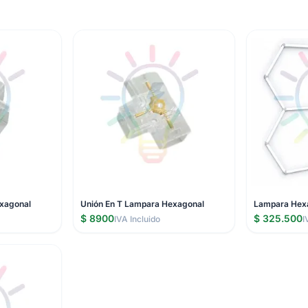
xagonal
Unión En T Lampara Hexagonal
Lampara Hexa
$ 8900
$ 325.500
IVA Incluido
I